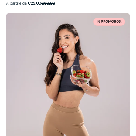
Prezzo
Prezzo
A partire da
€25,00
€50,00
di
di
vendita
listino
RCP
Nutrizione
IN PROMO
50%
Personalizzata