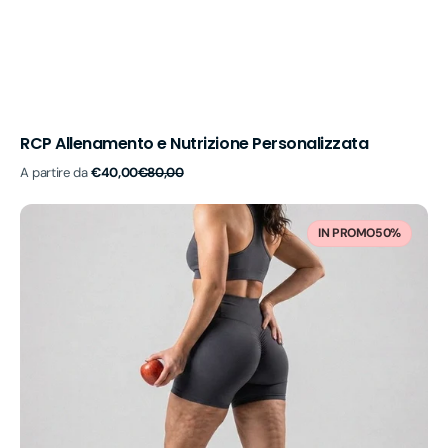
RCP Allenamento e Nutrizione Personalizzata
Prezzo
Prezzo
A partire da
€40,00
€80,00
di
di
vendita
listino
RCP
Allenamento
IN PROMO
50%
e
Nutrizione
personalizzata
LIPEDEMA