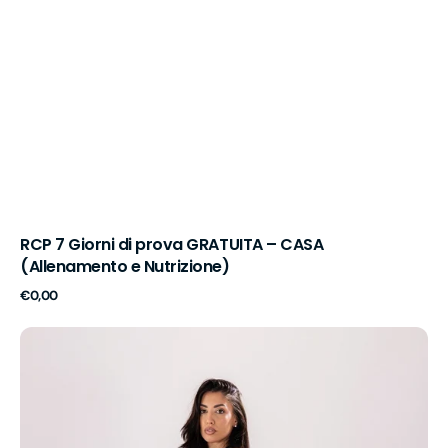
RCP 7 Giorni di prova GRATUITA – CASA
(Allenamento e Nutrizione)
Prezzo
€0,00
di
listino
RCP
7
Giorni
di
prova
GRATIUITA
–