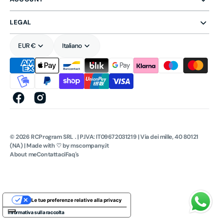
LEGAL
EUR €
Italiano
Facebook
Instagram
© 2026
RCProgram SRL
.
| P.IVA: IT09672031219 | Via dei mille, 40 80121
(NA) | Made with ♡ by mscompany.it
About me
Contattaci
Faq's
Le tue preferenze relative alla privacy
Informativa sulla raccolta