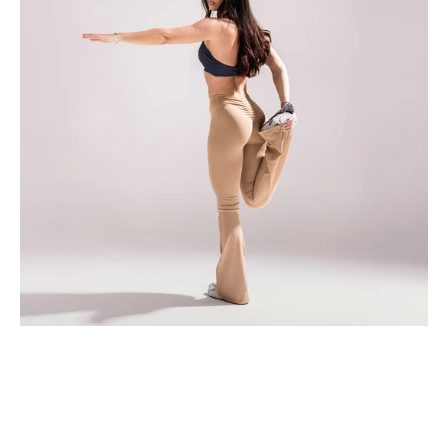
GRATUITA
–
CASA
(Allenamento
e
Nutrizione)