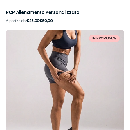
RCP Allenamento Personalizzato
Prezzo
Prezzo
A partire da
€25,00
€50,00
di
di
vendita
listino
RCP
Allenamento
IN PROMO
50%
personalizzato
LIPEDEMA