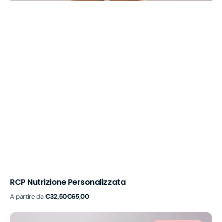
RCP Nutrizione Personalizzata
Prezzo
Prezzo
A partire da
€32,50
€65,00
di
di
vendita
listino
RCP-