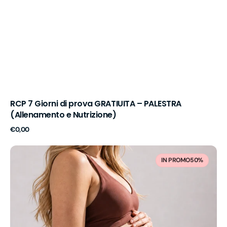
RCP 7 Giorni di prova GRATIUITA – PALESTRA
(Allenamento e Nutrizione)
Prezzo
€0,00
di
listino
RCP
Allenamento
IN PROMO
50%
Gravidanza
Personalizzata
–
1
Mese