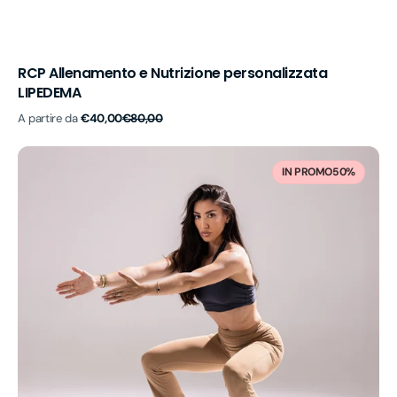
RCP Allenamento e Nutrizione personalizzata
LIPEDEMA
Prezzo
Prezzo
A partire da
€40,00
€80,00
di
di
vendita
listino
RCP
Allenamento
IN PROMO
50%
Personalizzato