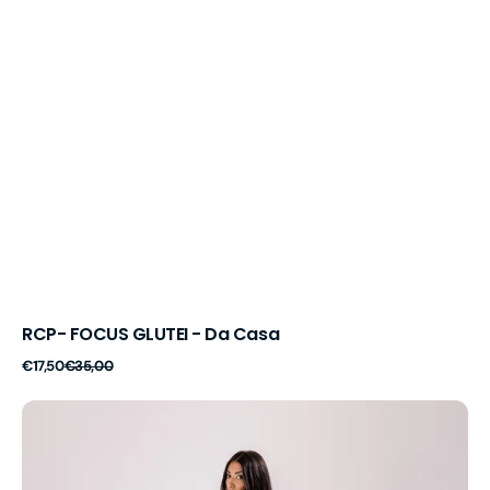
RCP- FOCUS GLUTEI - Da Casa
Prezzo
Prezzo
€17,50
€35,00
di
di
vendita
listino
RCP
7
Giorni
di
prova