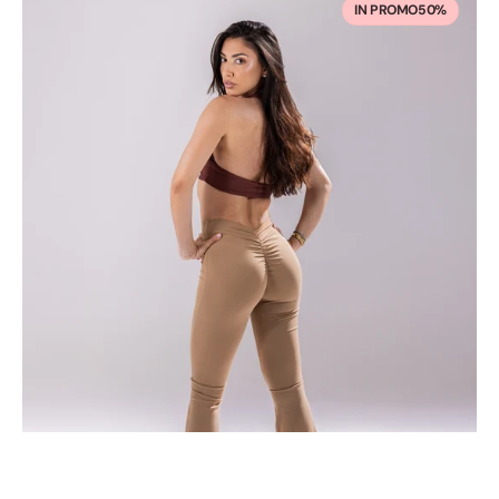
FOCUS
IN PROMO
50%
GLUTEI
-
Da
Casa