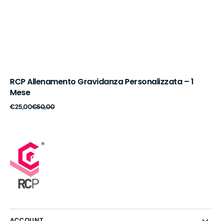
RCP Allenamento Gravidanza Personalizzata – 1
Mese
Prezzo
Prezzo
€25,00
€50,00
di
di
vendita
listino
ACCOUNT